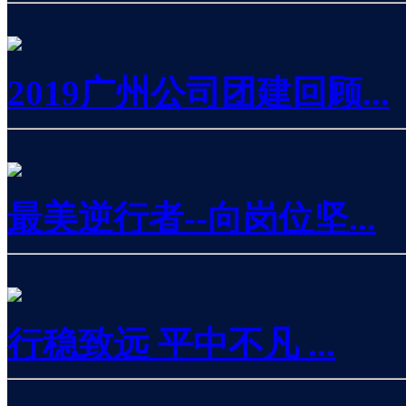
2019广州公司团建回顾...
最美逆行者--向岗位坚...
行稳致远 平中不凡 ...