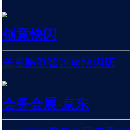
创意快闪
雀巢脆脆鲨暗爽快闪店
会务会展-京东